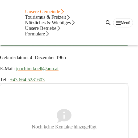
Vize-Bürgermeister
Unsere Gemeinde
Joachim Köll, MSc
Tourismus & Freizeit
Nützliches & Wichtiges
Menü
Vize-Bürgermeister
Unsere Betriebe
Formulare
Geburtsdatum: 4. Dezember 1965
E-Mail: 
joachim.koell@aon.at
Tel.: 
+43 664 5281603
Noch keine Kontakte hinzugefügt