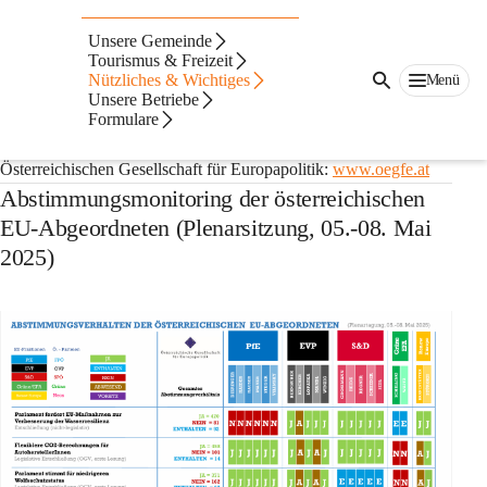
Auf dieser Seite
Unsere Gemeinde
Europa
Tourismus & Freizeit
Nützliches & Wichtiges
Menü
Unsere Betriebe
Informationen der Europäischen Union
Formulare
Für weiter Informationen besuchen Sie Homepage der 
Österreichischen Gesellschaft für Europapolitik: 
www.oegfe.at
Abstimmungsmonitoring der österreichischen
EU-Abgeordneten (Plenarsitzung, 05.-08. Mai
2025)