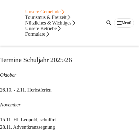
Auf dieser Seite
Unsere Gemeinde
Volksschule Payerbach
Tourismus & Freizeit
Nützliches & Wichtiges
Menü
Unsere Betriebe
Lehrerteam der VS-Payerbach 2025
Formulare
Aktuelles
Termine Schuljahr 2025/26
Oktober
26.10. - 2.11. Herbstferien
November
15.11. Hl. Leopold, schulfrei
28.11. Adventkranzsegnung