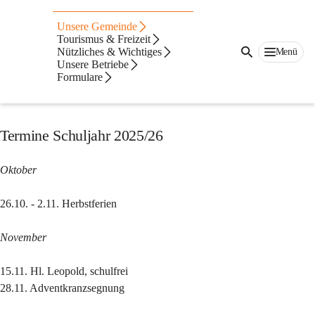
Auf dieser Seite
Unsere Gemeinde
Volksschule Payerbach
Tourismus & Freizeit
Nützliches & Wichtiges
Menü
Unsere Betriebe
Lehrerteam der VS-Payerbach 2025
Formulare
Aktuelles
Termine Schuljahr 2025/26
Oktober
26.10. - 2.11. Herbstferien
November
15.11. Hl. Leopold, schulfrei
28.11. Adventkranzsegnung