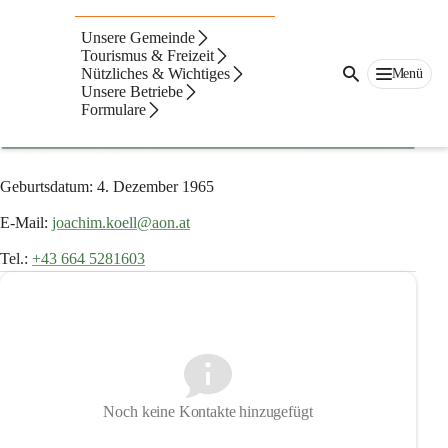
Vize-Bürgermeister
Unsere Gemeinde
Joachim Köll, MSc
Tourismus & Freizeit
Nützliches & Wichtiges
Menü
Vize-Bürgermeister
Unsere Betriebe
Formulare
Geburtsdatum: 4. Dezember 1965
E-Mail: 
joachim.koell@aon.at
Tel.: 
+43 664 5281603
Noch keine Kontakte hinzugefügt