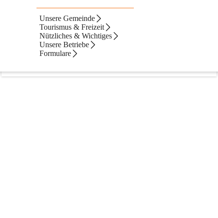
Unsere Gemeinde
Artikel
Dateien
Navigation
Text
Beste Resultate
Tourismus & Freizeit
Nützliches & Wichtiges
Suchergebnisse
Suchergebnisse:
Unsere Betriebe
1
Formulare
Digitale Amtstafel
Seite
•
nuetzliches-und-wichtiges/digitale-amtstafel