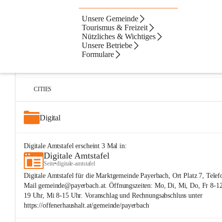
Unsere Gemeinde
Artikel
Dateien
Navigation
Beste Resultate
Tourismus & Freizeit
Nützliches & Wichtiges
Suchergebnisse
Suchergebnisse:
Unsere Betriebe
25
Formulare
Digitale Amtstafel
Seite
•
nuetzliches-und-wichtiges/digitale-amtstafel
CITIES
Digital
Digitale Amtstafel
erscheint
3
Mal in:
Digitale Amtstafel
Seite
•
digitale-amtstafel
Digitale Amtstafel für die Marktgemeinde Payerbach, Ort Platz 7, Tele
Mail gemeinde@payerbach.at. Öffnungszeiten: Mo, Di, Mi, Do, Fr 8-12 
19 Uhr, Mi 8-15 Uhr. Voranschlag und Rechnungsabschluss unter
https://offenerhaushalt.at/gemeinde/payerbach