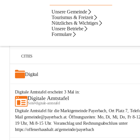
Unsere Gemeinde
Artikel
Dateien
Navigation
Beste Resultate
Tourismus & Freizeit
Nützliches & Wichtiges
Suchergebnisse
Suchergebnisse:
Unsere Betriebe
25
Formulare
Digitale Amtstafel
Seite
•
nuetzliches-und-wichtiges/digitale-amtstafel
CITIES
Digital
Digitale Amtstafel
erscheint
3
Mal in:
Digitale Amtstafel
Seite
•
digitale-amtstafel
Digitale Amtstafel für die Marktgemeinde Payerbach, Ort Platz 7, Tele
Mail gemeinde@payerbach.at. Öffnungszeiten: Mo, Di, Mi, Do, Fr 8-12 
19 Uhr, Mi 8-15 Uhr. Voranschlag und Rechnungsabschluss unter
https://offenerhaushalt.at/gemeinde/payerbach