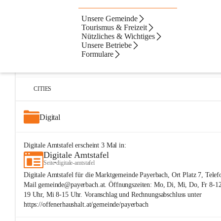
Unsere Gemeinde
Artikel
Dateien
Navigation
Beste Resultate
Tourismus & Freizeit
Nützliches & Wichtiges
Suchergebnisse
Suchergebnisse:
Unsere Betriebe
25
Formulare
Digitale Amtstafel
Seite
•
nuetzliches-und-wichtiges/digitale-amtstafel
CITIES
Digital
Digitale Amtstafel
erscheint
3
Mal in:
Digitale Amtstafel
Seite
•
digitale-amtstafel
Digitale Amtstafel für die Marktgemeinde Payerbach, Ort Platz 7, Tele
Mail gemeinde@payerbach.at. Öffnungszeiten: Mo, Di, Mi, Do, Fr 8-12 
19 Uhr, Mi 8-15 Uhr. Voranschlag und Rechnungsabschluss unter
https://offenerhaushalt.at/gemeinde/payerbach